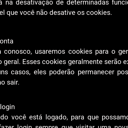
rá na desativação de determinadas funci
el que você não desative os cookies.
conta
a conosco, usaremos cookies para o ge
o geral. Esses cookies geralmente serão 
uns casos, eles poderão permanecer pos
o sair.
login
ndo você está logado, para que possamo
fazer login sempre que visitar uma nov